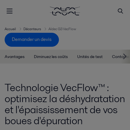
Accueil
Décanteurs
Aldec G3 VecFlow
Demander un devis
Avantages
Diminuez les coûts
Unités de test
Contacte
Technologie VecFlow™ :
optimisez la déshydratation
et l'épaississement de vos
boues d'épuration