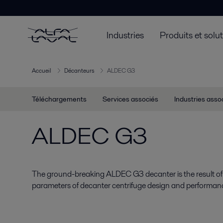
Industries
Produits et solu
Accueil
Décanteurs
ALDEC G3
Téléchargements
Services associés
Industries asso
ALDEC G3
The ground-breaking ALDEC G3 decanter is the result of a
parameters of decanter centrifuge design and performan