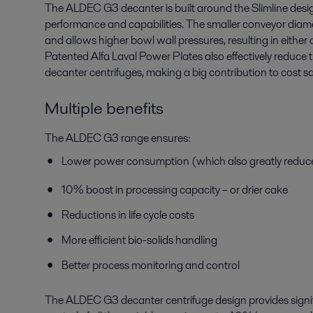
The ALDEC G3 decanter is built around the Slimline desi
performance and capabilities. The smaller conveyor diame
and allows higher bowl wall pressures, resulting in either 
Patented Alfa Laval Power Plates also effectively redu
decanter centrifuges, making a big contribution to cost s
Multiple benefits
The ALDEC G3 range ensures:
Lower power consumption (which also greatly redu
10% boost in processing capacity – or drier cake
Reductions in life cycle costs
More efficient bio-solids handling
Better process monitoring and control
The ALDEC G3 decanter centrifuge design provides signif