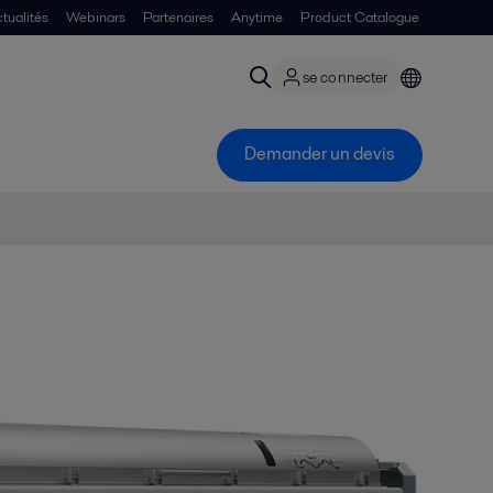
tualités
Webinars
Partenaires
Anytime
Product Catalogue
se connecter
Demander un devis