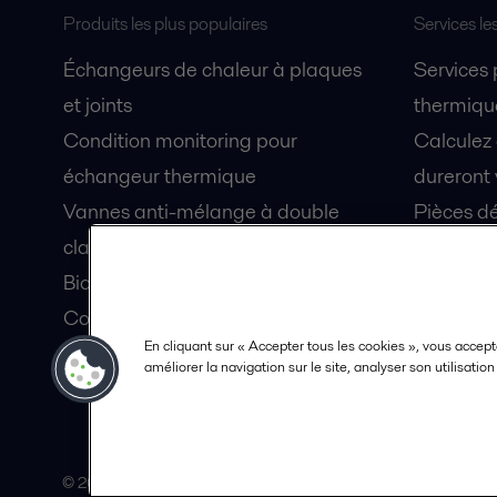
Produits les plus populaires
Services le
Échangeurs de chaleur à plaques
Services
et joints
thermique
Condition monitoring pour
Calculez
échangeur thermique
dureront 
Vannes anti-mélange à double
Pièces dé
clapet Unique Mixproof
Fiches de
Bioréacteurs à membranes MBR
Devenez 
Condition monitoring pour pompes
En cliquant sur « Accepter tous les cookies », vous accept
Lubrification par air fluidisé pour
améliorer la navigation sur le site, analyser son utilisatio
coque de navire OceanGlide
© 2015-2026, ALFA LAVAL