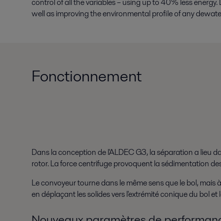
control of all the variables – using up to 40% less ener
well as improving the environmental profile of any dewate
Fonctionnement
Dans la conception de l'ALDEC G3, la séparation a lieu da
rotor. La force centrifuge provoquent la sédimentation des 
Le convoyeur tourne dans le même sens que le bol, mais à 
en déplaçant les solides vers l'extrémité conique du bol et le
Nouveaux paramètres de performan