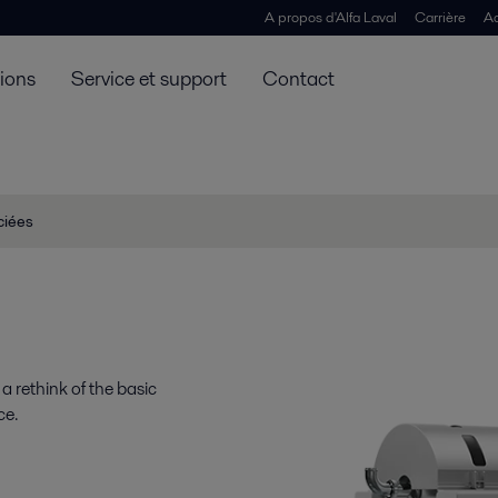
A propos d'Alfa Laval
Carrière
Ac
tions
Service et support
Contact
ciées
 rethink of the basic
ce.