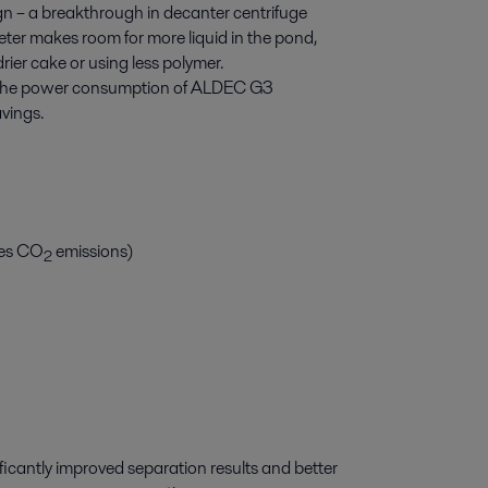
gn – a breakthrough in decanter centrifuge
ter makes room for more liquid in the pond,
drier cake or using less polymer.
ce the power consumption of ALDEC G3
avings.
ces CO
emissions)
2
icantly improved separation results and better