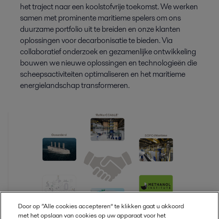
het traject naar een koolstofvrije toekomst. We werken
samen met prominente maritieme spelers om ons
duurzame portfolio uit te breiden en onze klanten
oplossingen voor decarbonisatie te bieden. Via
collaboratief onderzoek en gezamenlijke ontwikkeling
bouwen we nieuwe oplossingen en technologieën die
scheepsactiviteiten optimaliseren en het maritieme
energielandschap transformeren.
Door op “Alle cookies accepteren” te klikken gaat u akkoord
met het opslaan van cookies op uw apparaat voor het